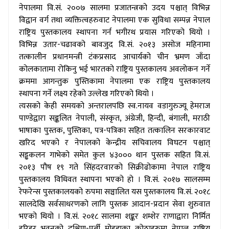
नेपालमा वि.सं. २००७ सालमा प्रजातन्त्रको उदय पश्चात् विभिन्न
विद्वान वर्ग तथा व्यक्तित्वहरुवाट नेपालमा एक सुविधा सम्पन्न नेपाल
राष्ट्रिय पुस्तकालय स्थापना गर्न भगीरथ प्रयास गरिएको थियो ।
विभिन्न उतार-चढावको बावजुद वि.सं. २०१३ असोज महिनामा
तत्कालीन प्रधानमन्त्री टंकप्रसाद आचार्यको चीन भ्रमण जाँदा
कोलकातामा रोकिनु भई भारतको राष्ट्रिय पुस्तकालय अवलोकन गर्ने
क्रममा आगन्तुक पुस्तिकामा नेपालमा एक राष्ट्रिय पुस्तकालय
स्थापना गर्ने लक्ष्य रहेको उल्लेख गरिएको थियो ।
त्यसको केही समयको अन्तरालपछि स्व.नायव वडागुरुज्यू हेमराज
पाण्डेद्वारा सङ्कलित नेपाली, संस्कृत, अंग्रेजी, हिन्दी, बंगाली, मराठी
भाषाका पुस्तक, पुस्तिका, पत्र-पत्रिका सहित तत्कालिन सरकारवाट
खरिद भएको र नेपालको केन्द्रीय सचिवालय विघटन पश्चात्
सड्ढकलन गाभेको समेत कुल ४३००० थान पुस्तक सहित वि.सं.
२०१३ पौष १९ गते सिंहदरवारको सिक्रीढोकामा नेपाल राष्ट्रिय
पुस्तकालय विधिवत स्थापना भएको हो । वि.सं. २०१७ सालसम्म
रेफरेन्स पुस्तकालयको रुपमा सञ्चालित यस पुस्तकालय वि.सं. २०१८
सालदेखि सर्वसाधरणको लागि पुस्तक आदान-प्रदान सेवा शुरुवात
भएको थियो । वि.सं. २०१८ सालमा शङ्कर शम्शेर राणाद्वारा निर्मित
हरिहर भवनको दक्षिण-पूर्बी मोहडाका कोठाहरुमा नेपाल राष्ट्रिय