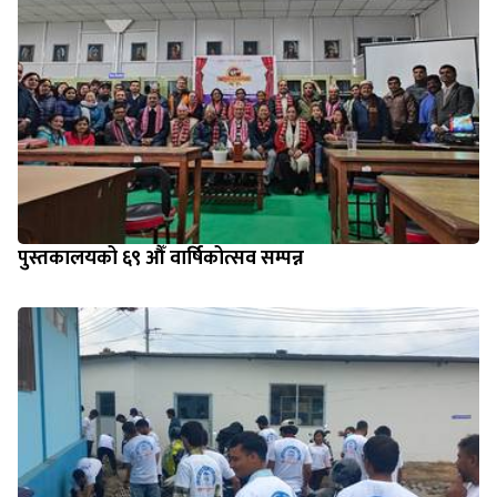
पुस्तकालयको ६९ औँ वार्षिकोत्सव सम्पन्न